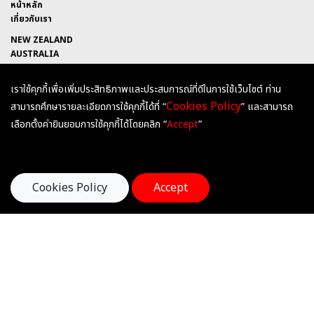
หน้าหลัก
เกี่ยวกับเรา
NEW ZEALAND
AUSTRALIA
UNITED KINGDOM
เราใช้คุกกี้เพื่อเพิ่มประสิทธิภาพและประสบการณ์ที่ดีในการใช้เว็บไซต์ ท่าน
HEARTSANDMINDSEDUCATION
Cookies Policy
สามารถศึกษารายละเอียดการใช้คุกกี้ได้ที่ “
” และสามารถ
@HEARTSANDMINDS
เลือกตั้งค่ายินยอมการใช้คุกกี้ได้โดยคลิก “
Accept
”
HEARTSANDMINDSEDU
ติดต่อเรา
Hearts & Minds International Education
Cookies Policy
Accept
252 ถนนกรุงธนบุรี ซอยสาทรแมนชั่น 1 แขวงคลองต้นไทร
เขตคลองสาน กรุงเทพมหานคร 10600
Tel : 02-055-0915, 096-884-8605
E-mail : office@heartsandminds-edu.com