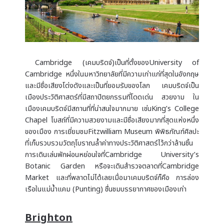
Cambridge (เคมบริดจ์)เป็นที่ตั้งของUniversity of
Cambridge หนึ่งในมหาวิทยาลัยที่มีความเก่าแก่ที่สุดในอังกฤษ
และมีชื่อเสียงโด่งดังและเป็นที่ยอมรับของโลก เคมบริดจ์เป็น
เมืองประวัติศาสตร์ที่มีสถาปัตยกรรมที่โดดเด่น สวยงาม ใน
เมืองเคมบริดจ์มีสถานที่ที่น่าสนใจมากมาย เช่นKing’s College
Chapel โบสถ์ที่มีความสวยงามและมีชื่อเสียงมากที่สุดแห่งหนึ่ง
ของเมือง การเยี่ยมชมFitzwilliam Museum พิพิธภัณฑ์ศิลปะ
ที่เก็บรวบรวมวัตถุโบราณล้ำค่าทางประวัติศาสตร์ไว้กว่าล้านชิ้น
การเดินเล่นพักผ่อนหย่อนใจที่Cambridge University’s
Botanic Garden หรือจะเดินสำรวจตลาดที่Cambridge
Market และที่พลาดไม่ได้เลยเมื่อมาเคมบริดจ์ก็คือ การล่อง
เรือในแม่น้ำแคม (Punting) ชื่นชมบรรยากาศของเมืองเก่า
Brighton