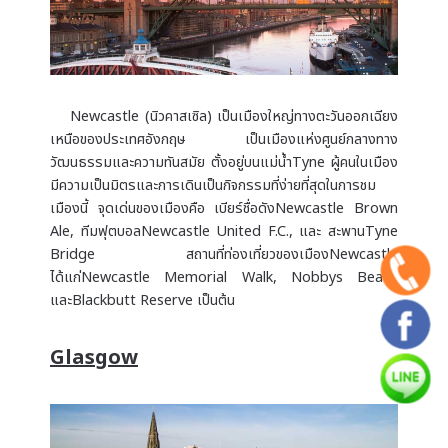
Newcastle (นิวคาสเซิล) เป็นเมืองใหญ่ทางตะวันออกเฉียง
เหนือของประเทศอังกฤษ เป็นเมืองแห่งศูนย์กลางทาง
วัฒนธรรมและความทันสมัย ตั้งอยู่บนแม่น้ำTyne ผู้คนในเมือง
มีความเป็นมิตรและการเดินเป็นกิจกรรมที่ง่ายที่สุดในการชม
เมืองนี้ จุดเด่นของเมืองคือ เบียร์ชื่อดังNewcastle Brown
Ale, ทีมฟุตบอลNewcastle United F.C., และ สะพานTyne
Bridge สถานที่ท่องเที่ยวของเมืองNewcastle
ได้แก่Newcastle Memorial Walk, Nobbys Beach
และBlackbutt Reserve เป็นต้น
Glasgow