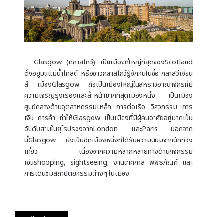
Glasgow (กลาสโกว์) เป็นเมืองที่ใหญ่ที่สุดของScotland
ตั้งอยู่บนแม่น้ำไคลด์ หรือชาวกลาสโกว์รู้จักกันในชื่อ กลาสวีเจียน
ส์ เมืองGlasgow ถือเป็นเมืองใหญ่ในสหราชอาณาจักรที่มี
ความเจริญรุ่งเรืองและล้ำหน้ามากที่สุดเมืองหนึ่ง เป็นเมือง
ศูนย์กลางด้านอุตสาหกรรมเหล็ก การต่อเรือ วิศวกรรม การ
เงิน การค้า ทำให้Glasgow เป็นเมืองที่มีผู้คนอาศัยอยู่มากเป็น
อันดับสามในยุโรปรองจากLondon และParis นอกจาก
นี้Glasgow ยังเป็นอีกเมืองหนึ่งที่ได้รับความนิยมจากนักท่อง
เที่ยว เนื่องจากความหลากหลายทางด้านกิจกรรม
เช่นshopping, sightseeing, งานเทศกาล พิพิธภัณฑ์ และ
การเดินชมสถาปัตยกรรมต่างๆ ในเมือง