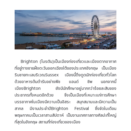
Brighton (ไบรตัน)เป็นเมืองท่องเที่ยวและเมืองตากอากาศ
ที่อยู่ทางชายฝั่งตะวันออกเฉียงใต้ของประเทศอังกฤษ เป็นเมือง
ริมชายทะเลบริเวณSussex เมืองนี้ดึงดูดนักท่องเที่ยวทั่วโลก
ด้วยอาหารต้นตำรับอย่างฟิช แอนด์ ซิพ นอกจากนี้
เมืองBrighton ยังมีนักศึกษาอยู่มากกว่าร้อยละสิบของ
ประชากรทั้งหมดอีกด้วย จึงเป็นเมืองที่เหมาะแก่การศึกษา
บรรยากาศในเมืองมีความเป็นอิสระ สนุกสนานและมีความเป็น
สากล มีงานประจำปีBrighton Festival ซึ่งจัดในเดือน
พฤษภาคมเป็นเวลาสามสัปดาห์ เป็นงานเทศกาลทางศิลปะที่ใหญ่
ที่สุดในอังกฤษ สถานที่ท่องเที่ยวของเมือง