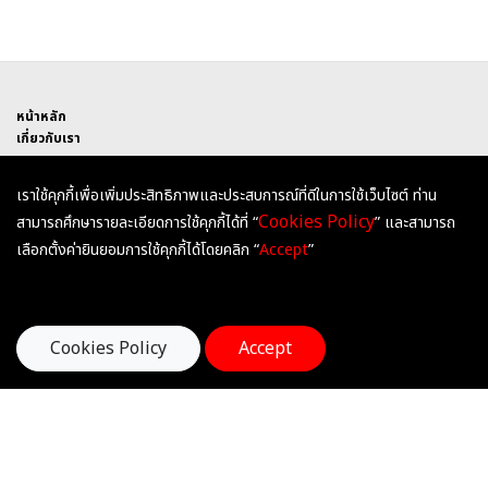
หน้าหลัก
เกี่ยวกับเรา
NEW ZEALAND
AUSTRALIA
เราใช้คุกกี้เพื่อเพิ่มประสิทธิภาพและประสบการณ์ที่ดีในการใช้เว็บไซต์ ท่าน
UNITED KINGDOM
Cookies Policy
สามารถศึกษารายละเอียดการใช้คุกกี้ได้ที่ “
” และสามารถ
HEARTSANDMINDSEDUCATION
เลือกตั้งค่ายินยอมการใช้คุกกี้ได้โดยคลิก “
Accept
”
@HEARTSANDMINDS
HEARTSANDMINDSEDU
Cookies Policy
Accept
ติดต่อเรา
Hearts & Minds International Education
252 ถนนกรุงธนบุรี ซอยสาทรแมนชั่น 1 แขวงคลองต้นไทร
เขตคลองสาน กรุงเทพมหานคร 10600
Tel : 02-055-0915, 096-884-8605
E-mail : office@heartsandminds-edu.com