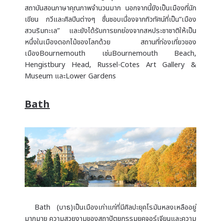
สถาบันสอนภาษาคุณภาพจำนวนมาก นอกจากนี้ยังเป็นเมืองที่นัก
เขียน กวีและศิลปินต่างๆ ชื่นชอบเนื่องจากทิวทัศน์ที่เป็น“เมือง
สวนริมทะเล” และยังได้รับการยกย่องจากสหประชาชาติให้เป็น
หนึ่งในเมืองดอกไม้ของโลกด้วย สถานที่ท่องเที่ยวของ
เมืองBournemouth เช่นBournemouth Beach,
Hengistbury Head, Russel-Cotes Art Gallery &
Museum และLower Gardens
Bath
Bath (บาธ)เป็นเมืองเก่าแก่ที่มีศิลปะยุคโรมันหลงเหลืออยู่
มากมาย ความสวยงามของสถาปัตยกรรมยุคจอร์เจียนและความ