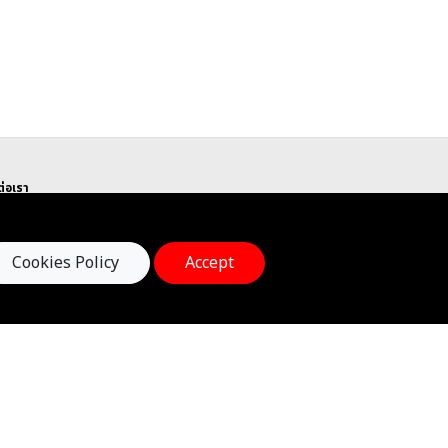
ต่อเรา
arts & Minds International Education
 ถนนกรุงธนบุรี ซอยสาทรแมนชั่น 1 แขวงคลองต้นไทร
ตคลองสาน กรุงเทพมหานคร 10600
Cookies Policy
Accept
el : 02-055-0915, 096-884-8605
E-mail : office@heartsandminds-edu.com