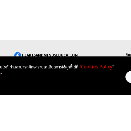
ติด
HEARTSANDMINDSEDUCATION
He
@HEARTSANDMINDS
Cookies Policy
็บไซต์ ท่านสามารถศึกษารายละเอียดการใช้คุกกี้ได้ที่ “
”
252
เข
t
”
HEARTSANDMINDSEDU
T