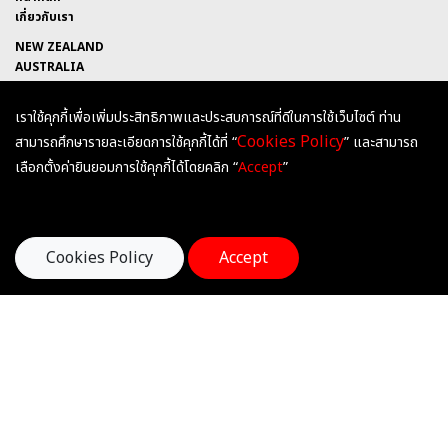
เกี่ยวกับเรา
NEW ZEALAND
AUSTRALIA
UNITED KINGDOM
เราใช้คุกกี้เพื่อเพิ่มประสิทธิภาพและประสบการณ์ที่ดีในการใช้เว็บไซต์ ท่าน
HEARTSANDMINDSEDUCATION
Cookies Policy
สามารถศึกษารายละเอียดการใช้คุกกี้ได้ที่ “
” และสามารถ
@HEARTSANDMINDS
เลือกตั้งค่ายินยอมการใช้คุกกี้ได้โดยคลิก “
Accept
”
HEARTSANDMINDSEDU
ติดต่อเรา
Hearts & Minds International Education
Cookies Policy
Accept
252 ถนนกรุงธนบุรี ซอยสาทรแมนชั่น 1 แขวงคลองต้นไทร
เขตคลองสาน กรุงเทพมหานคร 10600
Tel : 02-055-0915, 096-884-8605
E-mail : office@heartsandminds-edu.com