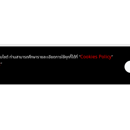
Cookies Policy
็บไซต์ ท่านสามารถศึกษารายละเอียดการใช้คุกกี้ได้ที่ “
”
ติด
HEARTSANDMINDSEDUCATION
t
”
He
@HEARTSANDMINDS
252
เข
HEARTSANDMINDSEDU
T