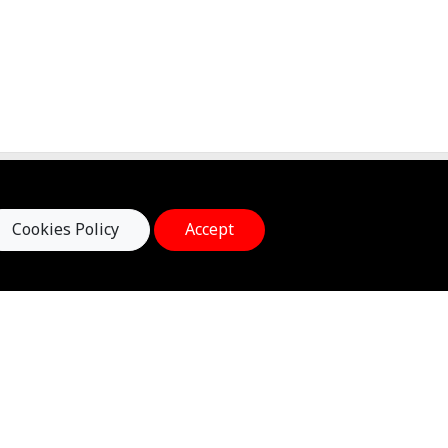
ต่อเรา
arts & Minds International Education
Cookies Policy
Accept
 ถนนกรุงธนบุรี ซอยสาทรแมนชั่น 1 แขวงคลองต้นไทร
ตคลองสาน กรุงเทพมหานคร 10600
el : 02-055-0915, 096-884-8605
E-mail : office@heartsandminds-edu.com