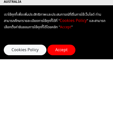
AUSTRALIA
UNITED KINGDOM
เราใช้คุกกี้เพื่อเพิ่มประสิทธิภาพและประสบการณ์ที่ดีในการใช้เว็บไซต์ ท่าน
HEARTSANDMINDSEDUCATION
Cookies Policy
สามารถศึกษารายละเอียดการใช้คุกกี้ได้ที่ “
” และสามารถ
@HEARTSANDMINDS
เลือกตั้งค่ายินยอมการใช้คุกกี้ได้โดยคลิก “
Accept
”
HEARTSANDMINDSEDU
ติดต่อเรา
Hearts & Minds International Education
Cookies Policy
Accept
252 ถนนกรุงธนบุรี ซอยสาทรแมนชั่น 1 แขวงคลองต้นไทร
เขตคลองสาน กรุงเทพมหานคร 10600
Tel : 02-055-0915, 096-884-8605
E-mail : office@heartsandminds-edu.com
คำสงวนลิขสิทธิ์ (Copyright)
เนื้อหาในเว็บไซต์นี้ รวมถึงข้อมูลทั้งหมด เช่น ข้อความ กราฟิก รูปภาพ ภาพถ่าย และ
เสียง ได้รับความคุ้มครองตามพระราชบัญญัติลิขสิทธิ์ พ.ศ. 2537 และถือเป็นลิขสิทธิ์